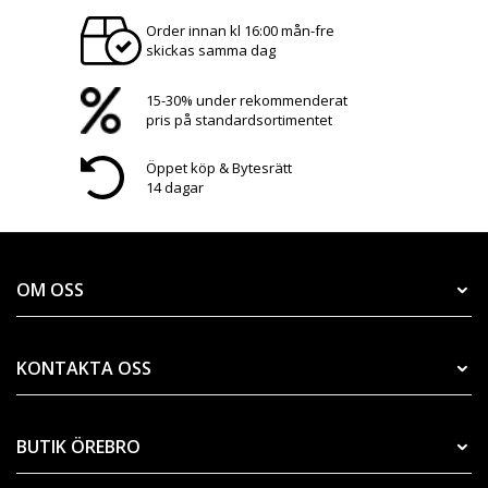
Order innan kl 16:00 mån-fre
skickas samma dag
15-30% under rekommenderat
pris på standardsortimentet
Öppet köp & Bytesrätt
14 dagar
OM OSS
KONTAKTA OSS
BUTIK ÖREBRO