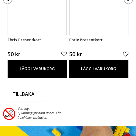
Ebrix Presentkort
Ebrix Presentkort
Eb
50 kr
50 kr
50
LÄGG I VARUKORG
LÄGG I VARUKORG
TILLBAKA
Varning.
Ej lämplig för barn under 3 år.
Innehåller smådelar.