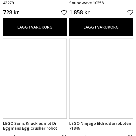
43279
Soundwave 10358
728 kr
1 858 kr
LÄGG I VARUKORG
LÄGG I VARUKORG
LEGO Sonic Knuckles mot Dr
LEGO Ninjago Eldriddarroboten
Eggmans Egg Crusher robot
71846
77005