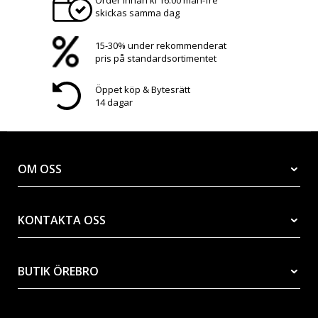
skickas samma dag
15-30% under rekommenderat
pris på standardsortimentet
Öppet köp & Bytesrätt
14 dagar
OM OSS
KONTAKTA OSS
BUTIK ÖREBRO