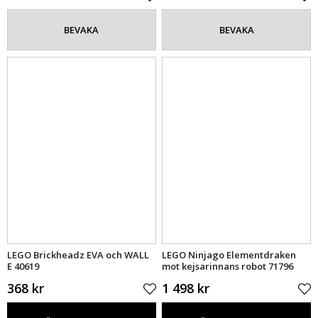
BEVAKA
BEVAKA
LEGO Brickheadz EVA och WALL
LEGO Ninjago Elementdraken
E 40619
mot kejsarinnans robot 71796
368 kr
1 498 kr