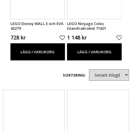
LEGO Disney WALL E och EVA
LEGO Ninjago Coles
LEG
43279
titandrakrobot 71821
Tvil
728 kr
1 148 kr
1 4
LÄGG I VARUKORG
LÄGG I VARUKORG
SORTERING: