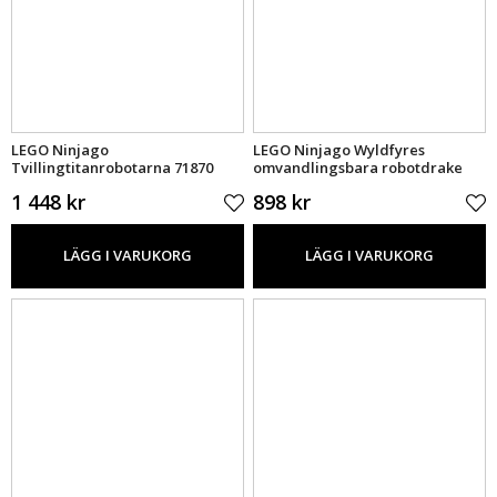
LEGO Ninjago
LEGO Ninjago Wyldfyres
Tvillingtitanrobotarna 71870
omvandlingsbara robotdrake
71868
1 448 kr
898 kr
LÄGG I VARUKORG
LÄGG I VARUKORG