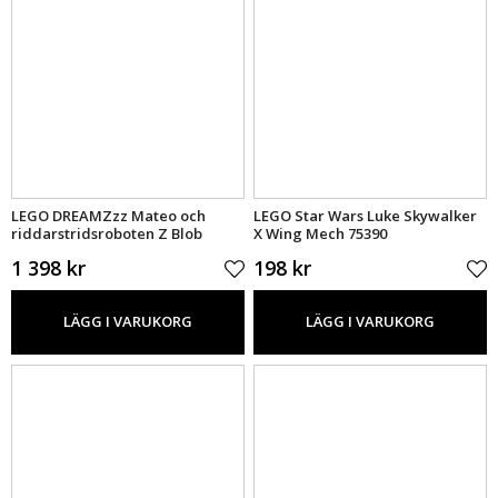
LEGO DREAMZzz Mateo och
LEGO Star Wars Luke Skywalker
riddarstridsroboten Z Blob
X Wing Mech 75390
71485
1 398 kr
198 kr
LÄGG I VARUKORG
LÄGG I VARUKORG