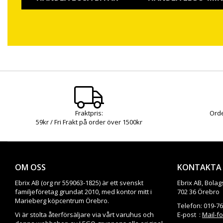
Fraktpris:
Orde
59kr / Fri Frakt på order över 1500kr
OM OSS
KONTAKTA
Ebrix AB (org nr 559063-1825) är ett svenskt
Ebrix AB, Bolag
familjeföretag grundat 2010, med kontor mitt i
702 36 Örebro
Marieberg köpcentrum Örebro.
Telefon: 019-7
Vi är stolta återförsäljare via vårt varuhus och
E-post :
Mail-f