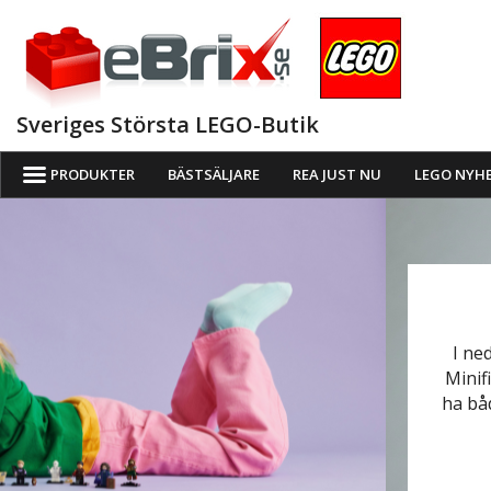
Sveriges Största LEGO-Butik
PRODUKTER
BÄSTSÄLJARE
REA JUST NU
LEGO NYH
I ne
Minif
ha bå