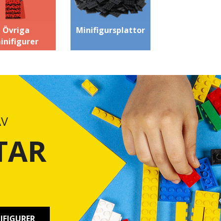
Övriga
Minifigursplattor
inifigurer
AV
TAR
IFIGURER