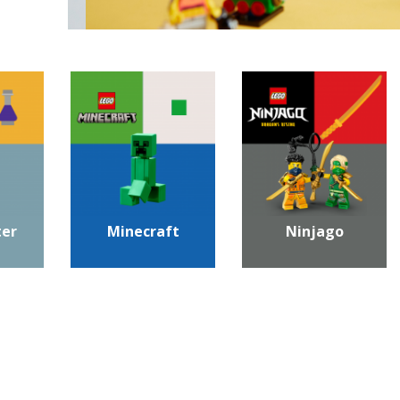
ter
Minecraft
Ninjago