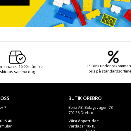
15-30% under rekommen
r innan kl 16:00 mån-fre
pris på standardsortim
skickas samma dag
 OSS
BUTIK ÖREBRO
sv 7
Ebrix AB, Bolagsvägen 7B
702 36 Örebro
60 15 40
Våra öppettider:
ormulär
Vardagar 10-18