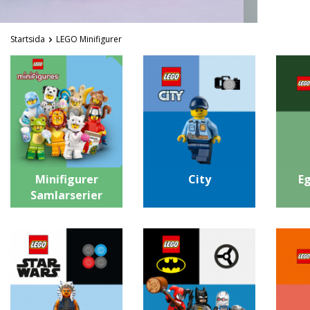
Startsida
LEGO Minifigurer
Minifigurer
City
E
Samlarserier