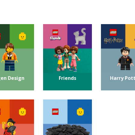
gen Design
Friends
Harry Pot