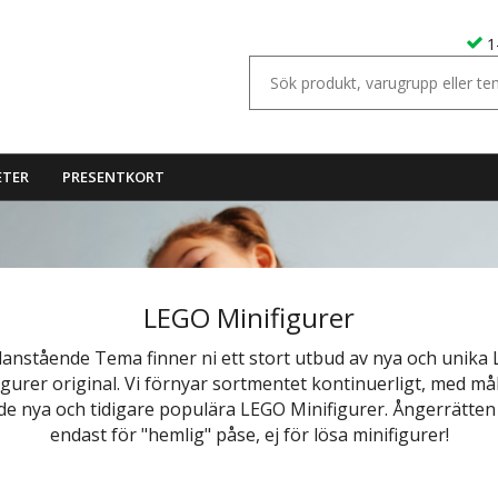
1
ETER
PRESENTKORT
LEGO Minifigurer
danstående Tema finner ni ett stort utbud av nya och unika
igurer original. Vi förnyar sortmentet kontinuerligt, med mål
de nya och tidigare populära LEGO Minifigurer. Ångerrätten 
endast för "hemlig" påse, ej för lösa minifigurer!