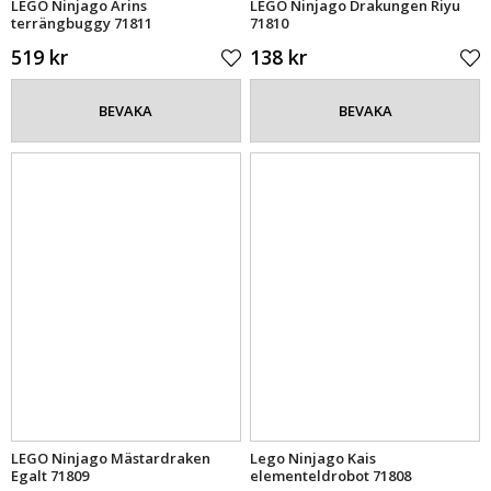
LEGO Ninjago Arins
LEGO Ninjago Drakungen Riyu
terrängbuggy 71811
71810
519 kr
138 kr
BEVAKA
BEVAKA
LEGO Ninjago Mästardraken
Lego Ninjago Kais
Egalt 71809
elementeldrobot 71808