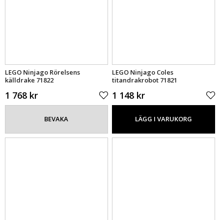
LEGO Ninjago Rörelsens
LEGO Ninjago Coles
källdrake 71822
titandrakrobot 71821
1 768 kr
1 148 kr
BEVAKA
LÄGG I VARUKORG