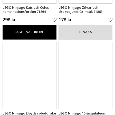
LEGO Ninjago Kais och Coles
LEGO Ninjago Zilvar och
kombinationsfordon 71864
drakodjuret Grimtak 71863
298 kr
178 kr
LÄGG I VARUKORG
BEVAKA
LEGO Ninjago Lloyds robotdrake
LEGO Ninjago 15-årsjubileum