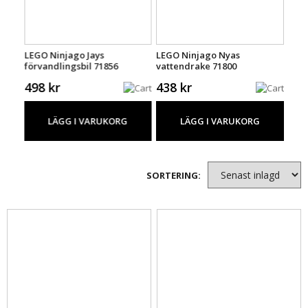
leum
LEGO Ninjago Jays
LEGO Ninjago Nyas
LEGO
förvandlingsbil 71856
vattendrake 71800
De 
718
498 kr
438 kr
998
LÄGG I VARUKORG
LÄGG I VARUKORG
SORTERING: