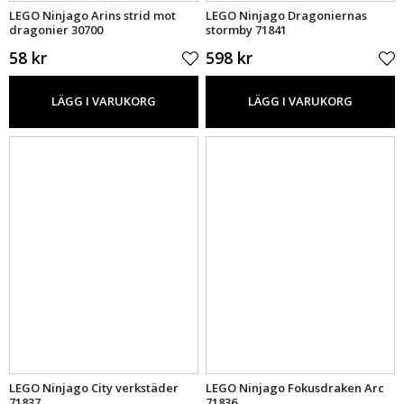
LEGO Ninjago Arins strid mot
LEGO Ninjago Dragoniernas
dragonier 30700
stormby 71841
58 kr
598 kr
LÄGG I VARUKORG
LÄGG I VARUKORG
LEGO Ninjago City verkstäder
LEGO Ninjago Fokusdraken Arc
71837
71836