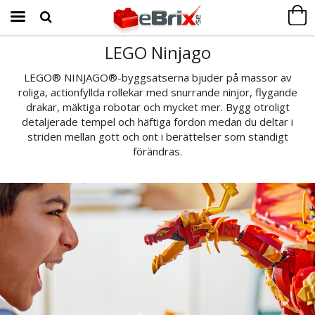
LEGO Ninjago
Produkten har blivit tillagd i varukorgen
LEGO® NINJAGO®-byggsatserna bjuder på massor av
roliga, actionfyllda rollekar med snurrande ninjor, flygande
drakar, mäktiga robotar och mycket mer. Bygg otroligt
detaljerade tempel och häftiga fordon medan du deltar i
striden mellan gott och ont i berättelser som ständigt
förändras.