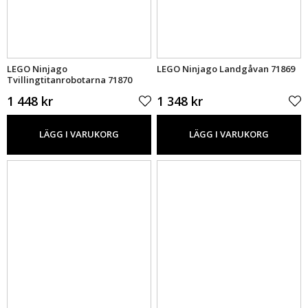
LEGO Ninjago
LEGO Ninjago Landgåvan 71869
Tvillingtitanrobotarna 71870
1 448 kr
1 348 kr
LÄGG I VARUKORG
LÄGG I VARUKORG