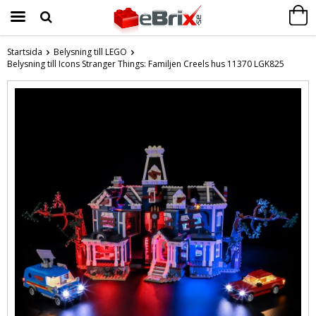
Startsida
Belysning till LEGO
Belysning till Icons Stranger Things: Familjen Creels hus 11370 LGK825
Produkten har blivit tillagd i varukorgen