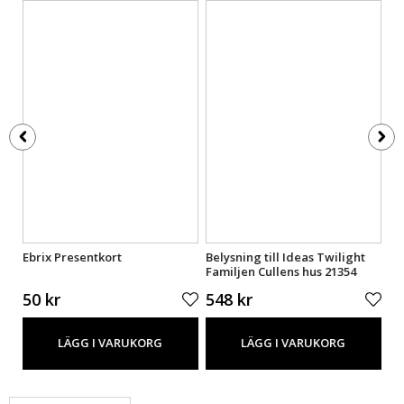
b
Ebrix Presentkort
Belysning till Ideas Twilight
Be
Familjen Cullens hus 21354
Na
LGK719
LG
50 kr
548 kr
5
LÄGG I VARUKORG
LÄGG I VARUKORG