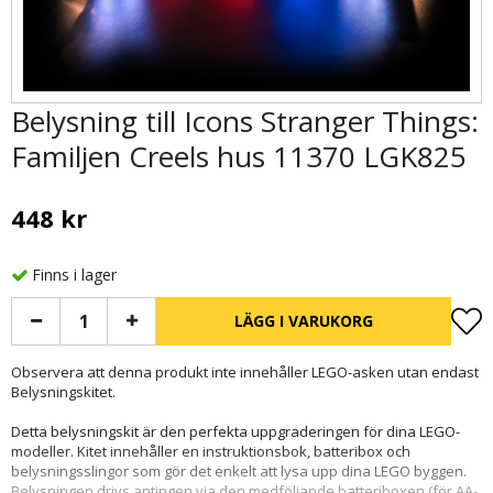
Belysning till Icons Stranger Things:
Familjen Creels hus 11370 LGK825
448 kr
Finns i lager
LÄGG I VARUKORG
Observera att denna produkt inte innehåller LEGO-asken utan endast
Belysningskitet.
Detta belysningskit är den perfekta uppgraderingen för dina LEGO-
modeller. Kitet innehåller en instruktionsbok, batteribox och
belysningsslingor som gör det enkelt att lysa upp dina LEGO byggen.
Belysningen drivs antingen via den medföljande batteriboxen (för AA-