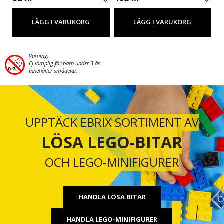
LÄGG I VARUKORG
LÄGG I VARUKORG
Varning.
Ej lämplig för barn under 3 år.
Innehåller smådelar.
UPPTÄCK EBRIX SORTIMENT AV
LÖSA LEGO-BITAR
OCH LEGO-MINIFIGURER
HANDLA LÖSA BITAR
HANDLA LEGO-MINIFIGURER