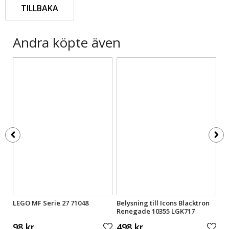
TILLBAKA
Andra köpte även
lå
LEGO MF Serie 27 71048
Belysning till Icons Blacktron
Be
Renegade 10355 LGK717
Di
98 kr
498 kr
5