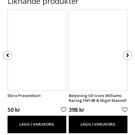
Liknande produkter
e
Ebrix Presentkort
Belysning till Icons Williams
Be
Racing FW14B & Nigel Mansell
MP
10353 LGK727
LG
50 kr
398 kr
2
LÄGG I VARUKORG
LÄGG I VARUKORG