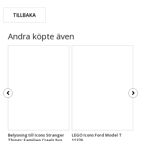
TILLBAKA
Andra köpte även
Belysning till Icons Stranger
LEGO Icons Ford Model T
LE
Things: Familjen Creels hus
11376