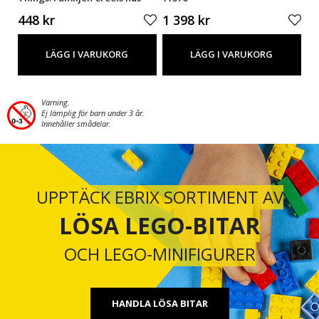
11370 LGK825
448 kr
1 398 kr
98
LÄGG I VARUKORG
LÄGG I VARUKORG
Varning.
Ej lämplig för barn under 3 år.
Innehåller smådelar.
UPPTÄCK EBRIX SORTIMENT AV
LÖSA LEGO-BITAR
OCH LEGO-MINIFIGURER
HANDLA LÖSA BITAR