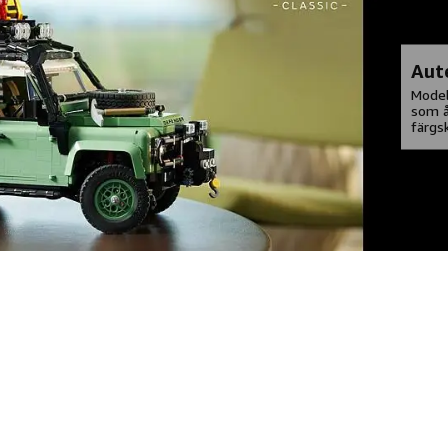
Aut
Model
som å
färgsk