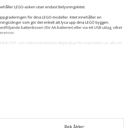
nehåller LEGO-asken utan endast Belysningskitet.
uppgraderingen för dina LEGO-modeller. Kitet innehåller en
sningsslingor som gör det enkelt att lysa upp dina LEGO byggen.
dföljande batteriboxen (för AA-batterier) eller via ett USB-uttag, vilket
ferenser.
både PDF- och videoinstruktioner tillgängliga för majoriteten av alla set
designad för att monteras i redan byggda LEGO-modeller och
er och uppåt beroende på modellens komplexitet.
innan installation för bästa resultat. Vi erbjuder 2 års garanti på alla
vilket ger dig trygghet och säkerhet i ditt köp.
Rek.ålder: