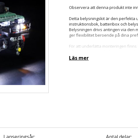
Observera att denna produkt inte in
Detta belysningskit är den perfekta 
instruktionsbok, batteribox och bely
Belysningen drivs antingen via den me
ger flexibilitet beroende på dina pre
För att underlätta monteringen finns 
på Lightailing.com. Belysningen är 
installationen kan ta från 30 minut
Läs mer
Kom ihåg att alltid testa belysningen 
belysningsprodukter från Lightailing, 
Lanseringsår:
Antal delar: