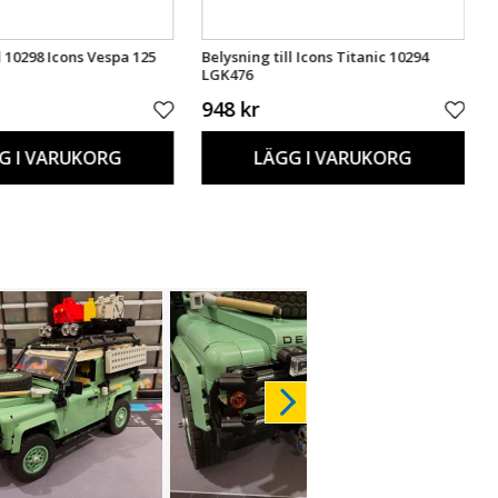
l 10298 Icons Vespa 125
Belysning till Icons Titanic 10294
LGK476
948 kr
G I VARUKORG
LÄGG I VARUKORG