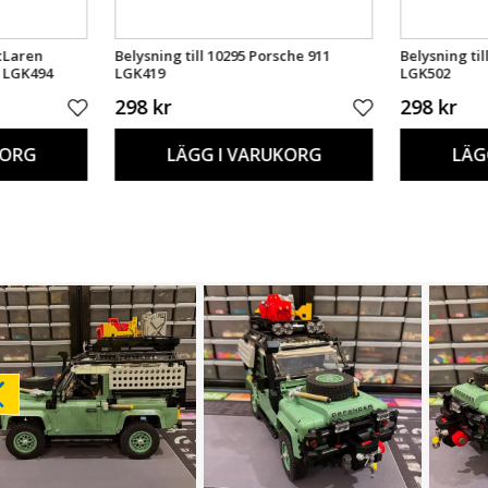
cLaren
Belysning till 10295 Porsche 911
Belysning til
1 LGK494
LGK419
LGK502
298 kr
298 kr
KORG
LÄGG I VARUKORG
LÄG