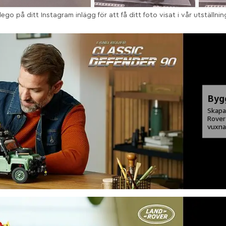
go på ditt Instagram inlägg för att få ditt foto visat i vår utställnin
Byg
Skapa
Rover
vuxna