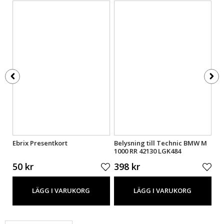
Ebrix Presentkort
Belysning till Technic BMW M
Be
ell
1000 RR 42130 LGK484
Fo
50 kr
398 kr
3
LÄGG I VARUKORG
LÄGG I VARUKORG