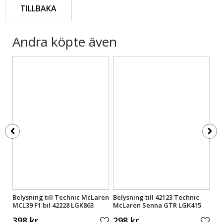
TILLBAKA
Andra köpte även
ren
Belysning till Technic McLaren
Belysning till 42123 Technic
LE
MCL39 F1 bil 42228 LGK863
McLaren Senna GTR LGK415
To
398 kr
298 kr
6