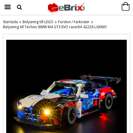
Startsida
Belysning till LEGO
Fordon / Farkoster
Belysning till Technic BMW M4 GT3 EVO racerbil 42226 LGK861
Produkten har blivit tillagd i varukorgen