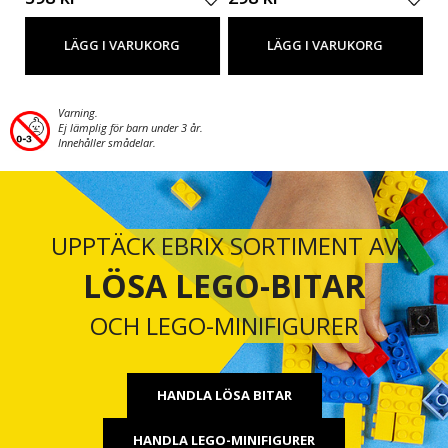
LÄGG I VARUKORG
LÄGG I VARUKORG
Varning.
Ej lämplig för barn under 3 år.
Innehåller smådelar.
UPPTÄCK EBRIX SORTIMENT AV
LÖSA LEGO-BITAR
OCH LEGO-MINIFIGURER
HANDLA LÖSA BITAR
HANDLA LEGO-MINIFIGURER