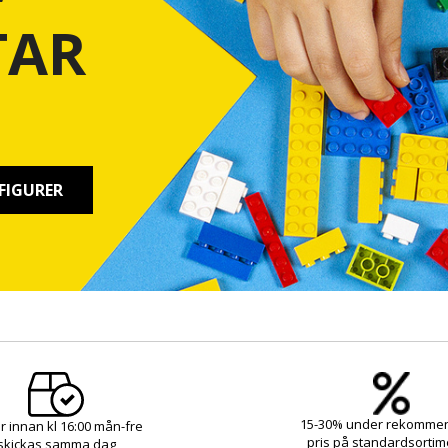
TAR
FIGURER
15-30% under rekomme
r innan kl 16:00 mån-fre
pris på standardsortim
skickas samma dag