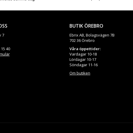
OSS
BUTIK ÖREBRO
v 7
Ebrix AB, Bolagsvägen 7B
702 36 Örebro
 15 40
Våra öppettider:
rmulär
Vardagar 10-18
Lördagar 10-17
Söndagar 11-16
Om butiken