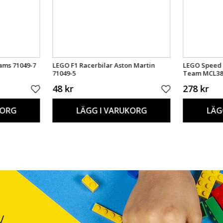
iams 71049-7
LEGO F1 Racerbilar Aston Martin
LEGO Speed
71049-5
Team MCL38 
48 kr
278 kr
KORG
LÄGG I VARUKORG
LÄG
V