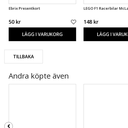
n
Ebrix Presentkort
LEGO F1 Racerbilar McLa
50 kr
148 kr
LÄGG I VARUKORG
LÄGG I VARU
TILLBAKA
Andra köpte även