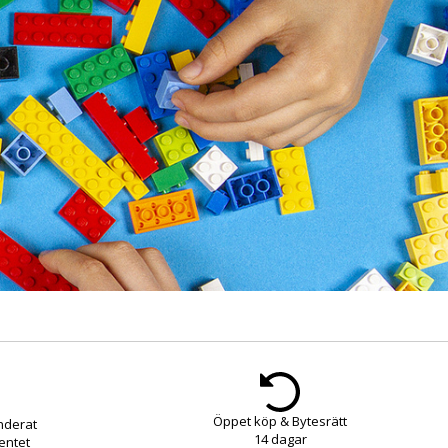
Öppet köp & Bytesrätt
nderat
14 dagar
entet