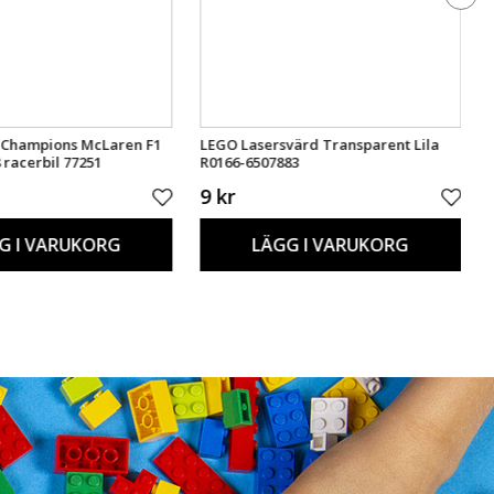
 Champions McLaren F1
LEGO Lasersvärd Transparent Lila
racerbil 77251
R0166-6507883
9 kr
G I VARUKORG
LÄGG I VARUKORG