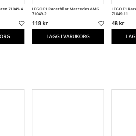
ren 71049-4
LEGO F1 Racerbilar Mercedes AMG
LEGO F1 Rac
71049-2
71049-11
118 kr
48 kr
KORG
LÄGG I VARUKORG
LÄG