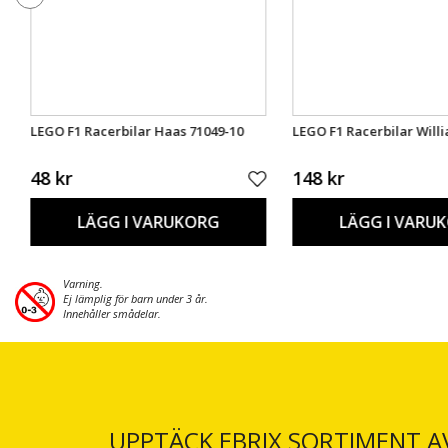
LEGO F1 Racerbilar Haas 71049-10
LEGO F1 Racerbilar Will
48 kr
148 kr
LÄGG I VARUKORG
LÄGG I VARU
Varning.
Ej lämplig för barn under 3 år.
Innehåller smådelar.
UPPTÄCK EBRIX SORTIMENT A