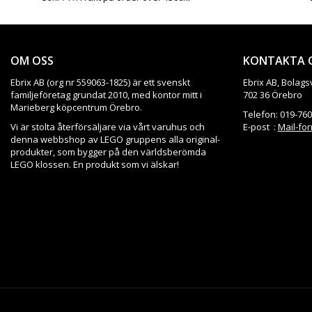
OM OSS
KONTAKTA 
Ebrix AB (org nr 559063-1825) är ett svenskt
Ebrix AB, Bolags
familjeföretag grundat 2010, med kontor mitt i
702 36 Örebro
Marieberg köpcentrum Örebro.
Telefon: 019-760
Vi är stolta återförsäljare via vårt varuhus och
E-post :
Mail-fo
denna webbshop av LEGO gruppens alla original-
produkter, som bygger på den världsberömda
LEGO klossen. En produkt som vi älskar!