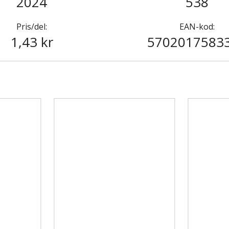
2024
538
Pris/del:
EAN-kod:
1,43 kr
5702017583