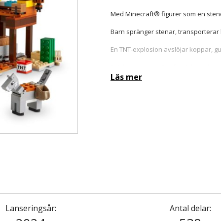
Med Minecraft® figurer som en sten
Barn spränger stenar, transporterar
En TNT-explosion avslöjar koppar, gul
Episka äventyr – Det färdigbyggda se
Läs mer
Lanseringsår:
Antal delar: