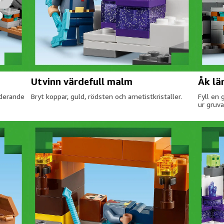
Utvinn värdefull malm
Åk lä
oderande
Bryt koppar, guld, rödsten och ametistkristaller.
Fyll en 
ur gruva