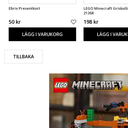
Ebrix Presentkort
LEGO Minecraft Griskult
21268
50 kr
198 kr
LÄGG I VARUKORG
LÄGG I VARU
TILLBAKA