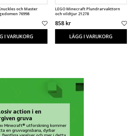
Knuckles och Master
LEGO Minecraft Plundrarvakttorn
lgedomen 76998
och vildtjur 21278
858 kr
G I VARUKORG
LÄGG I VARUKORG
osiv action i en
rgiven gruva
av Minecraft® utforskning kommer
itta en gruvvagnsbana, dyrbar
 fientliga varelser och mer i detta