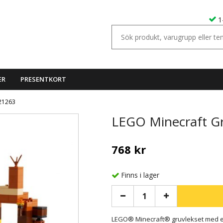
1
ER
PRESENTKORT
 21263
LEGO Minecraft Gr
768 kr
Finns i lager
LEGO® Minecraft® gruvlekset med e