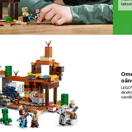
lekset
Ome
oänd
LEGO®
direkt
oändl