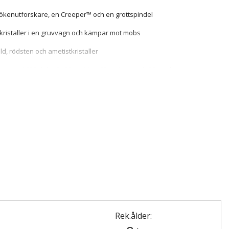
ökenutforskare, en Creeper™ och en grottspindel
 kristaller i en gruvvagn och kämpar mot mobs
d, rödsten och ametistkristaller
tet med 538 delar är 20 cm högt, 23 cm brett och 20 cm djupt
Rek.ålder: