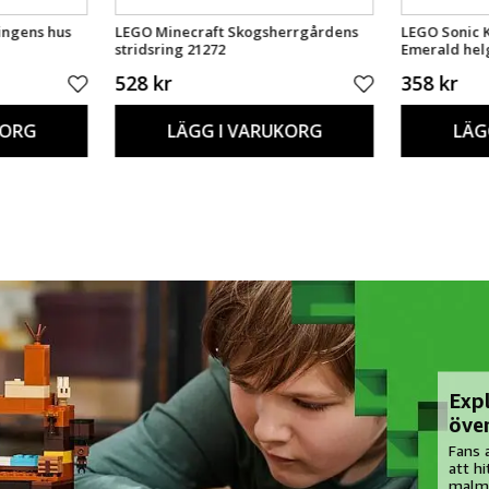
ingens hus
LEGO Minecraft Skogsherrgårdens
LEGO Sonic 
stridsring 21272
Emerald he
528 kr
358 kr
KORG
LÄGG I VARUKORG
LÄG
Expl
öve
Fans 
att h
malm,