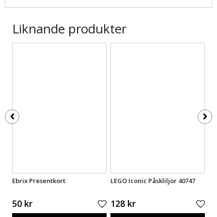
Liknande produkter
Ebrix Presentkort
LEGO Iconic Påskliljor 40747
LE
50 kr
128 kr
3