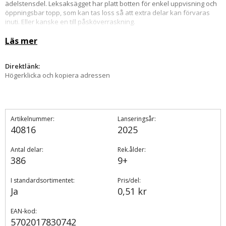
ädelstensdel. Leksaksägget har platt botten för enkel uppvisning och
öppningsbar topp, som kan tas loss så att extra delar kan förvaras
inuti. Eller kanske en till påsköverraskning.
Byggset med 386 delar, med ett byggbart påskägg som är 10 cm högt, 7
Läs mer
cm brett och 7 cm djupt
Direktlänk:
Högerklicka och kopiera adressen
Artikelnummer:
Lanseringsår:
40816
2025
Antal delar:
Rek.ålder:
386
9+
I standardsortimentet:
Pris/del:
Ja
0,51 kr
EAN-kod:
5702017830742