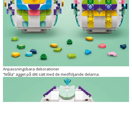
Öppna ovandelen för förvaring
Öppna påskäggets övre del och förvara bitar eller godis!