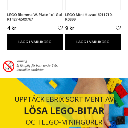
LEGO Blomma W. Plate 1x1 Gul
LEGO Mini Huvud 6211710-
LE
R1427-6509767
R0899
Br
4 kr
9 kr
5 
LÄGG I VARUKORG
LÄGG I VARUKORG
Varning.
Ej lämplig för barn under 3 år.
Innehåller smådelar.
UPPTÄCK EBRIX SORTIMENT AV
LÖSA LEGO-BITAR
OCH LEGO-MINIFIGURER