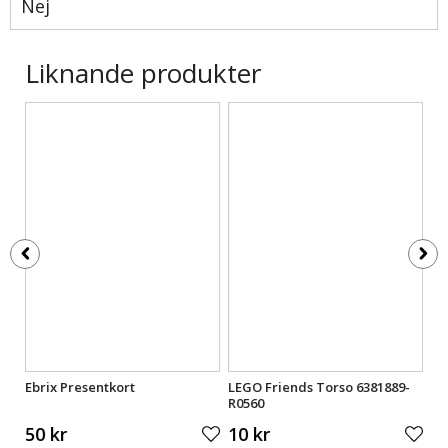
Nej
Liknande produkter
063
Ebrix Presentkort
LEGO Friends Torso 6381889-
LE
R0560
65
50 kr
10 kr
10