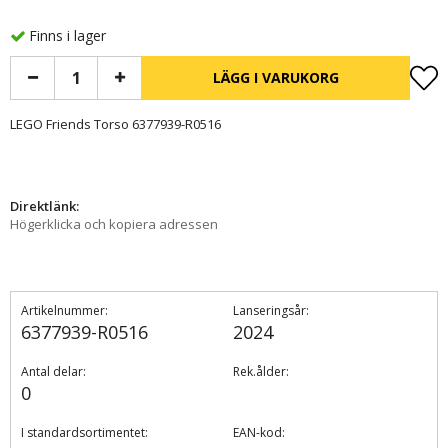
Finns i lager
LÄGG I VARUKORG
LEGO Friends Torso 6377939-R0516
Direktlänk:
Högerklicka och kopiera adressen
Artikelnummer:
Lanseringsår:
6377939-R0516
2024
Antal delar:
Rek.ålder:
0
I standardsortimentet:
EAN-kod: