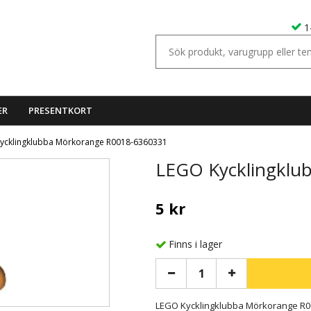
1
ER
PRESENTKORT
ycklingklubba Mörkorange R0018-6360331
LEGO Kycklingklu
5 kr
Finns i lager
LEGO Kycklingklubba Mörkorange R0