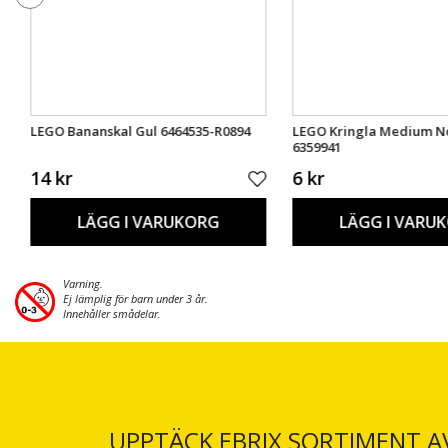
LEGO Bananskal Gul 6464535-R0894
LEGO Kringla Medium N
6359941
14 kr
6 kr
LÄGG I VARUKORG
LÄGG I VARU
Varning.
Ej lämplig för barn under 3 år.
Innehåller smådelar.
UPPTÄCK EBRIX SORTIMENT A