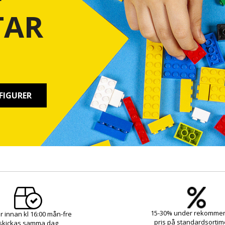
TAR
FIGURER
15-30% under rekomme
r innan kl 16:00 mån-fre
pris på standardsortim
skickas samma dag