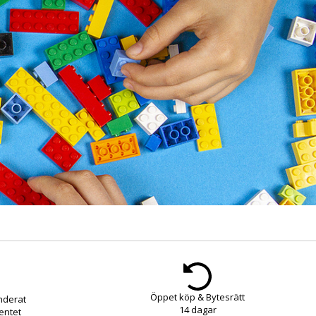
Öppet köp & Bytesrätt
nderat
14 dagar
entet