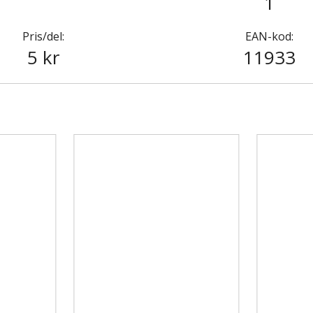
1
Pris/del:
EAN-kod:
5 kr
11933