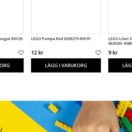
ougat R0129-
LEGO Pumpa Röd 6293279-R0197
LEGO Liten 
6535361-R08
12 kr
9 kr
KORG
LÄGG I VARUKORG
LÄG
V