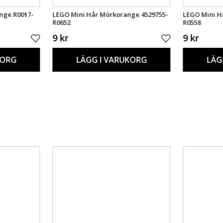
nge R0017-
LEGO Mini Hår Mörkorange 4529755-
LEGO Mini H
R0652
R0558
9 kr
9 kr
KORG
LÄGG I VARUKORG
LÄG