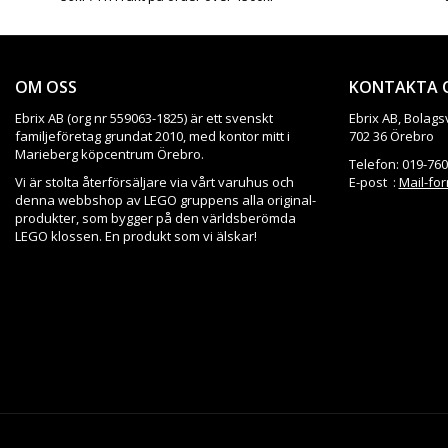
OM OSS
KONTAKTA 
Ebrix AB (org nr 559063-1825) är ett svenskt
Ebrix AB, Bolags
familjeföretag grundat 2010, med kontor mitt i
702 36 Örebro
Marieberg köpcentrum Örebro.
Telefon: 019-760
Vi är stolta återförsäljare via vårt varuhus och
E-post :
Mail-fo
denna webbshop av LEGO gruppens alla original-
produkter, som bygger på den världsberömda
LEGO klossen. En produkt som vi älskar!