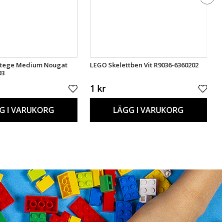
Stege Medium Nougat
LEGO Skelettben Vit R9036-6360202
93
1 kr
G I VARUKORG
LÄGG I VARUKORG