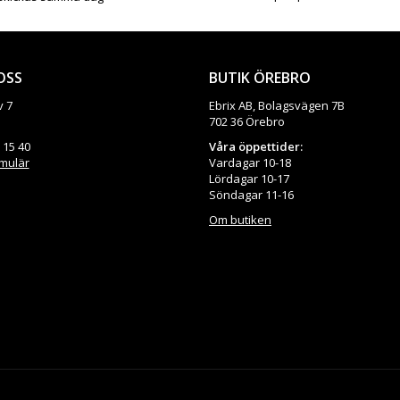
OSS
BUTIK ÖREBRO
v 7
Ebrix AB, Bolagsvägen 7B
702 36 Örebro
 15 40
Våra öppettider:
rmulär
Vardagar 10-18
Lördagar 10-17
Söndagar 11-16
Om butiken