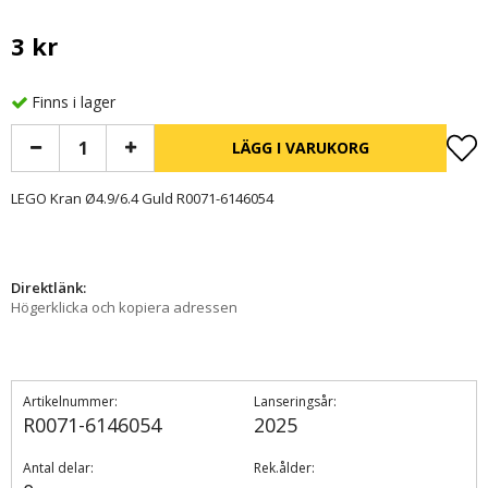
3 kr
Finns i lager
LÄGG I VARUKORG
LEGO Kran Ø4.9/6.4 Guld R0071-6146054
Direktlänk:
Högerklicka och kopiera adressen
Artikelnummer:
Lanseringsår:
R0071-6146054
2025
Antal delar:
Rek.ålder: