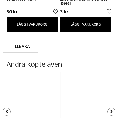
459921
45
50 kr
3 kr
3 
LÄGG I VARUKORG
LÄGG I VARUKORG
TILLBAKA
Andra köpte även