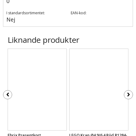
0
I standardsortimentet:
EAN-kod:
Nej
Liknande produkter
ft
Ebrix Presentkort
LEGO Kran Ø4.9/6.4 Röd R1284-
LE