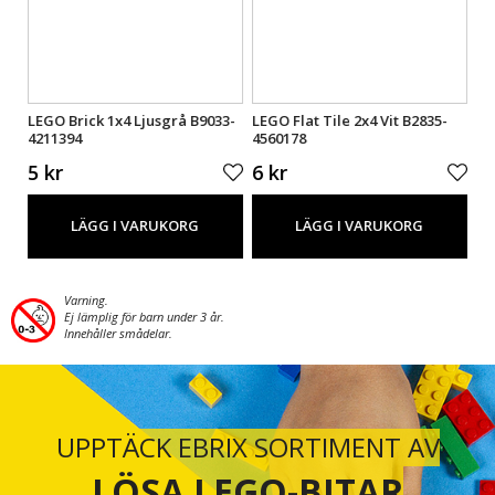
LEGO Brick 1x4 Ljusgrå B9033-
LEGO Flat Tile 2x4 Vit B2835-
LE
4211394
4560178
30
5 kr
6 kr
5 
LÄGG I VARUKORG
LÄGG I VARUKORG
Varning.
Ej lämplig för barn under 3 år.
Innehåller smådelar.
UPPTÄCK EBRIX SORTIMENT AV
LÖSA LEGO-BITAR