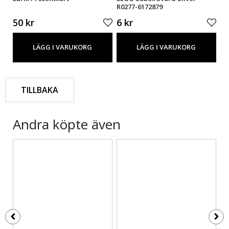
R0277-6172879
46
50 kr
6 kr
9 
LÄGG I VARUKORG
LÄGG I VARUKORG
TILLBAKA
Andra köpte även