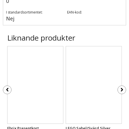
0
I standardsortimentet:
EAN-kod:
Nej
Liknande produkter
Ebrix Presentkort
LEGO Sabel/Svärd Silver
LE