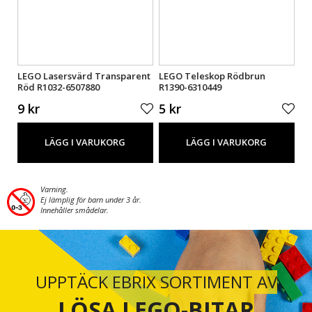
LEGO Lasersvärd Transparent
LEGO Teleskop Rödbrun
LE
Röd R1032-6507880
R1390-6310449
Li
9 kr
5 kr
9 
LÄGG I VARUKORG
LÄGG I VARUKORG
Varning.
Ej lämplig för barn under 3 år.
Innehåller smådelar.
UPPTÄCK EBRIX SORTIMENT AV
LÖSA LEGO-BITAR