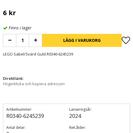
6 kr
Finns i lager
LÄGG I VARUKORG
LEGO Sabel/Svärd Guld R0340-6245239
Direktlänk:
Högerklicka och kopiera adressen
Artikelnummer:
Lanseringsår:
R0340-6245239
2024
Antal delar:
Rek.ålder: