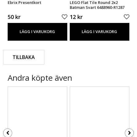
Ebrix Presentkort
LEGO Flat Tile Round 2x2
LE
Batman Svart 6488960-R1287
61
50 kr
12 kr
4 
LÄGG I VARUKORG
LÄGG I VARUKORG
TILLBAKA
Andra köpte även