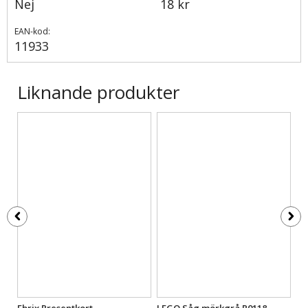
Nej
18 kr
EAN-kod:
11933
Liknande produkter
t
Ebrix Presentkort
LEGO Såg mörkgrå R0118-
LE