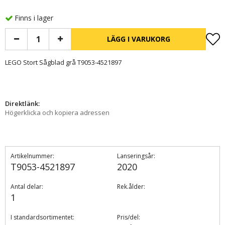
Finns i lager
LÄGG I VARUKORG
LEGO Stort Sågblad grå T9053-4521897
Direktlänk:
Högerklicka och kopiera adressen
Artikelnummer:
Lanseringsår:
T9053-4521897
2020
Antal delar:
Rek.ålder:
1
I standardsortimentet:
Pris/del: