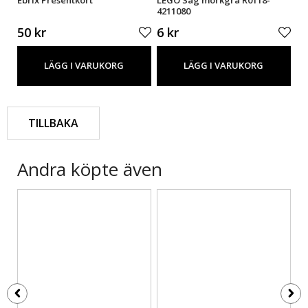
4211080
61
50 kr
6 kr
8 
LÄGG I VARUKORG
LÄGG I VARUKORG
TILLBAKA
Andra köpte även