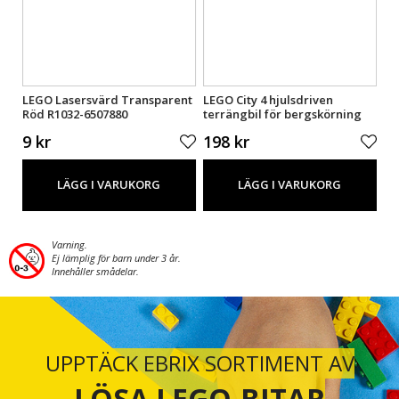
LEGO Lasersvärd Transparent
LEGO City 4 hjulsdriven
LE
Röd R1032-6507880
terrängbil för bergskörning
42
60447
9 kr
198 kr
98
LÄGG I VARUKORG
LÄGG I VARUKORG
Varning.
Ej lämplig för barn under 3 år.
Innehåller smådelar.
UPPTÄCK EBRIX SORTIMENT AV
LÖSA LEGO-BITAR