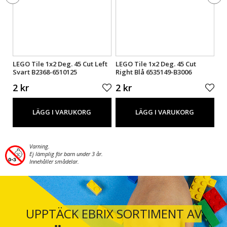
86-
LEGO Tile 1x2 Deg. 45 Cut Left
LEGO Tile 1x2 Deg. 45 Cut
LE
Svart B2368-6510125
Right Blå 6535149-B3006
Sv
2 kr
2 kr
3 
LÄGG I VARUKORG
LÄGG I VARUKORG
Varning.
Ej lämplig för barn under 3 år.
Innehåller smådelar.
UPPTÄCK EBRIX SORTIMENT AV