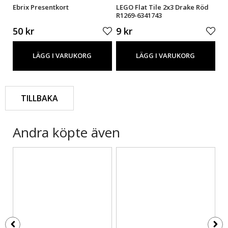
rön
Ebrix Presentkort
LEGO Flat Tile 2x3 Drake Röd
LE
R1269-6341743
Gr
50 kr
9 kr
8 
LÄGG I VARUKORG
LÄGG I VARUKORG
TILLBAKA
Andra köpte även