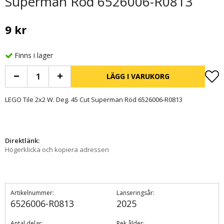
Superman Röd 6526006-R0813
9 kr
Finns i lager
LÄGG I VARUKORG
LEGO Tile 2x2 W. Deg. 45 Cut Superman Röd 6526006-R0813
Direktlänk:
Högerklicka och kopiera adressen
Artikelnummer:
Lanseringsår:
6526006-R0813
2025
Antal delar:
Rek.ålder: