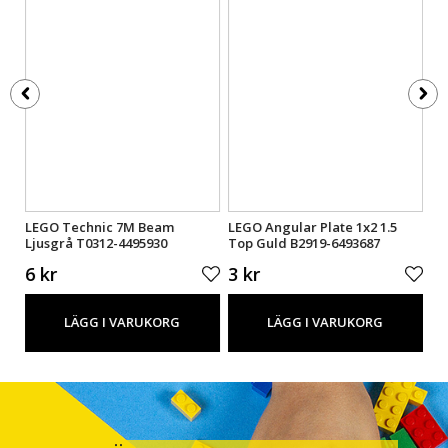
09-
LEGO Technic 7M Beam
LEGO Angular Plate 1x2 1.5
LE
Ljusgrå T0312-4495930
Top Guld B2919-6493687
Li
6 kr
3 kr
2 
LÄGG I VARUKORG
LÄGG I VARUKORG