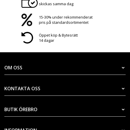
skickas samma dag
15-30% under rekommenderat
pris på standardsortimentet
Öppet köp & Bytesrätt
14 dagar
OM OSS
KONTAKTA OSS
BUTIK ÖREBRO