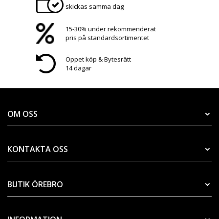
skickas samma dag
15-30% under rekommenderat
pris på standardsortimentet
Öppet köp & Bytesrätt
14 dagar
OM OSS
KONTAKTA OSS
BUTIK ÖREBRO