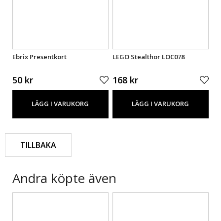
 28
Ebrix Presentkort
LEGO Stealthor LOC078
LE
CO
50 kr
168 kr
88
LÄGG I VARUKORG
LÄGG I VARUKORG
TILLBAKA
Andra köpte även