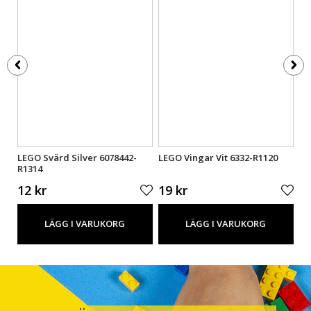
LEGO Svärd Silver 6078442-
LEGO Vingar Vit 6332-R1120
LE
R1314
12 kr
19 kr
1
LÄGG I VARUKORG
LÄGG I VARUKORG