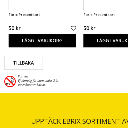
Ebrix Presentkort
Ebrix Presentkort
50 kr
50 kr
LÄGG I VARUKORG
LÄGG I VARU
TILLBAKA
Varning.
Ej lämplig för barn under 3 år.
Innehåller smådelar.
UPPTÄCK EBRIX SORTIMENT A