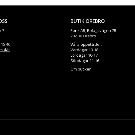
OSS
BUTIK ÖREBRO
v 7
Ebrix AB, Bolagsvägen 7B
702 36 Örebro
 15 40
Våra öppettider:
rmulär
Vardagar 10-18
Lördagar 10-17
Söndagar 11-16
Om butiken