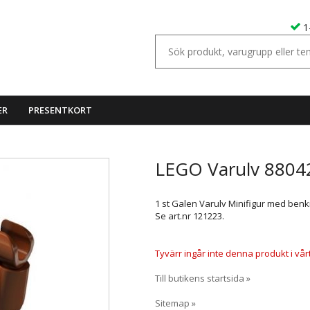
1
ER
PRESENTKORT
LEGO Varulv 8804
1 st Galen Varulv Minifigur med benkn
Se art.nr 121223.
Tyvärr ingår inte denna produkt i vårt s
Till butikens startsida »
Sitemap »