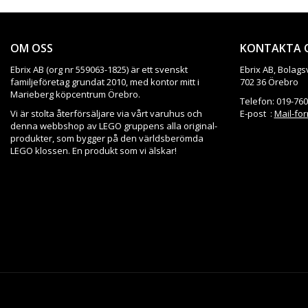
OM OSS
KONTAKTA 
Ebrix AB (org nr 559063-1825) är ett svenskt
Ebrix AB, Bolags
familjeföretag grundat 2010, med kontor mitt i
702 36 Örebro
Marieberg köpcentrum Örebro.
Telefon: 019-760
Vi är stolta återförsäljare via vårt varuhus och
E-post :
Mail-fo
denna webbshop av LEGO gruppens alla original-
produkter, som bygger på den världsberömda
LEGO klossen. En produkt som vi älskar!