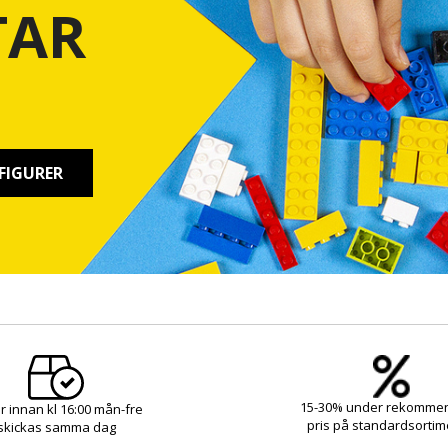
TAR
FIGURER
15-30% under rekomme
r innan kl 16:00 mån-fre
pris på standardsortim
skickas samma dag