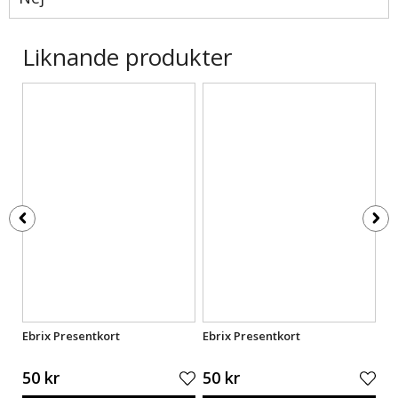
Liknande produkter
Ebrix Presentkort
Ebrix Presentkort
Eb
50 kr
50 kr
50