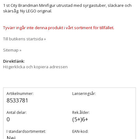
1 st City Brandman Minifigur utrustad med syrgastuber, släckare och
skärsåg. Ny LEGO original.
Tyvärr ingår inte denna produkt i vårt sortiment för tillfället.
Till butikens startsida »
Sitemap »
Direktlänk:
Högerklicka och kopiera adressen
Artikelnummer:
Lanseringsår:
8533781
Antal delar:
Rek.ålder:
0
(5+)6+
I standardsortimentet:
EAN-kod:
Nej