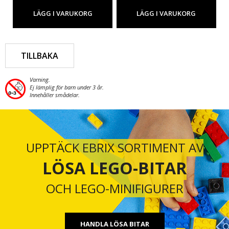
LÄGG I VARUKORG
LÄGG I VARUKORG
TILLBAKA
Varning.
Ej lämplig för barn under 3 år.
Innehåller smådelar.
UPPTÄCK EBRIX SORTIMENT AV
LÖSA LEGO-BITAR
OCH LEGO-MINIFIGURER
HANDLA LÖSA BITAR