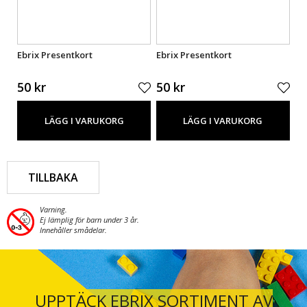
Ebrix Presentkort
Ebrix Presentkort
Eb
50 kr
50 kr
50
LÄGG I VARUKORG
LÄGG I VARUKORG
TILLBAKA
Varning.
Ej lämplig för barn under 3 år.
Innehåller smådelar.
UPPTÄCK EBRIX SORTIMENT AV