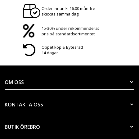
Order innan kl 16:00 mån-fre
skickas samma dag
15-30% under rekommenderat
pris på standardsortimentet
Öppet köp & Bytesrätt
14 dagar
OM OSS
KONTAKTA OSS
BUTIK ÖREBRO