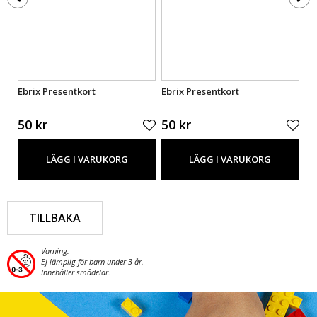
Ebrix Presentkort
Ebrix Presentkort
Eb
50 kr
50 kr
50
LÄGG I VARUKORG
LÄGG I VARUKORG
TILLBAKA
Varning.
Ej lämplig för barn under 3 år.
Innehåller smådelar.