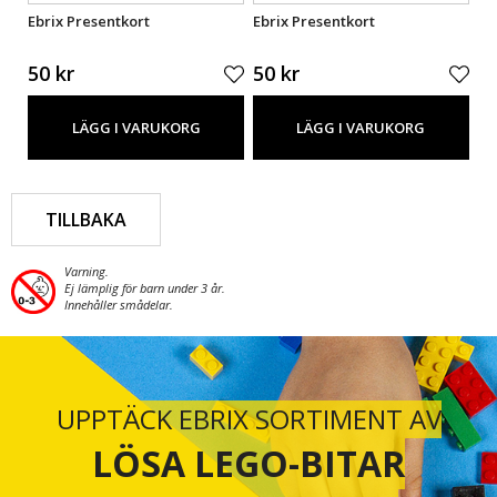
Ebrix Presentkort
Ebrix Presentkort
Eb
50 kr
50 kr
50
LÄGG I VARUKORG
LÄGG I VARUKORG
TILLBAKA
Varning.
Ej lämplig för barn under 3 år.
Innehåller smådelar.
UPPTÄCK EBRIX SORTIMENT AV
LÖSA LEGO-BITAR