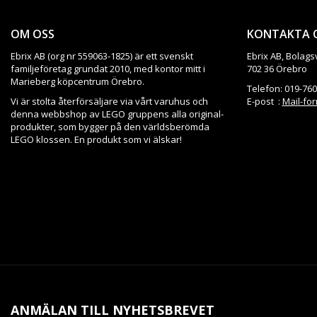
OM OSS
KONTAKTA 
Ebrix AB (org nr 559063-1825) är ett svenskt
Ebrix AB, Bolags
familjeföretag grundat 2010, med kontor mitt i
702 36 Örebro
Marieberg köpcentrum Örebro.
Telefon: 019-760
Vi är stolta återförsäljare via vårt varuhus och
E-post :
Mail-fo
denna webbshop av LEGO gruppens alla original-
produkter, som bygger på den världsberömda
LEGO klossen. En produkt som vi älskar!
ANMÄLAN TILL NYHETSBREVET