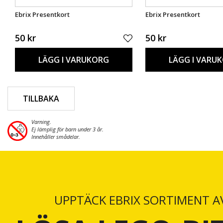
Ebrix Presentkort
Ebrix Presentkort
50 kr
50 kr
LÄGG I VARUKORG
LÄGG I VARU
TILLBAKA
Varning.
Ej lämplig för barn under 3 år.
Innehåller smådelar.
UPPTÄCK EBRIX SORTIMENT A