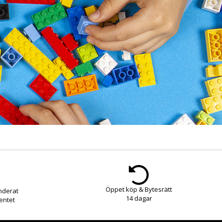
Öppet köp & Bytesrätt
nderat
14 dagar
entet