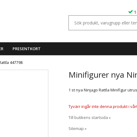
1
ER
PRESENTKORT
Rattla 447798
Minifigurer nya Ni
1 st nya Ninjago Rattla Minifigur utru
Tyvärr ingår inte denna produkt i vårt s
Till butikens startsida »
Sitemap »