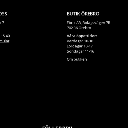
OSS
BUTIK ÖREBRO
v 7
Ebrix AB, Bolagsvägen 7B
702 36 Örebro
 15 40
Våra öppettider:
rmulär
Vardagar 10-18
Lördagar 10-17
Söndagar 11-16
Om butiken