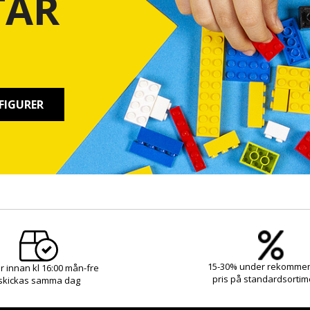
TAR
FIGURER
15-30% under rekomme
r innan kl 16:00 mån-fre
pris på standardsortim
skickas samma dag