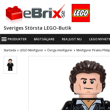
Sveriges Största LEGO-Butik
PRODUKTER
BÄSTSÄLJARE
REA JUST NU
LEGO NYHET
Startsida
LEGO Minifigurer
Övriga minifigurer
Minifigurer Pirates Phili