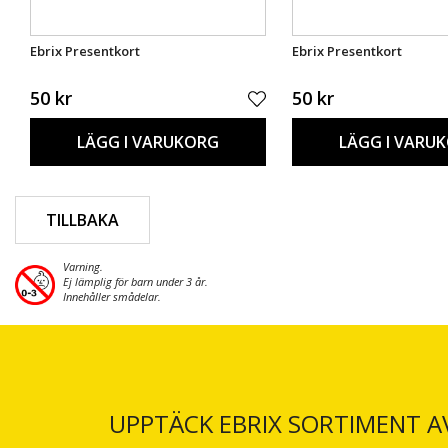
Ebrix Presentkort
Ebrix Presentkort
50 kr
50 kr
LÄGG I VARUKORG
LÄGG I VARU
TILLBAKA
Varning.
Ej lämplig för barn under 3 år.
Innehåller smådelar.
UPPTÄCK EBRIX SORTIMENT A