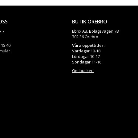
OSS
BUTIK ÖREBRO
v 7
Ebrix AB, Bolagsvägen 7B
702 36 Örebro
 15 40
Våra öppettider:
rmulär
Vardagar 10-18
Lördagar 10-17
Söndagar 11-16
Om butiken