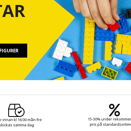
TAR
FIGURER
15-30% under rekomme
r innan kl 16:00 mån-fre
pris på standardsortim
skickas samma dag