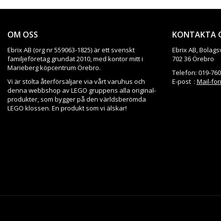
OM OSS
KONTAKTA 
Ebrix AB (org nr 559063-1825) är ett svenskt
Ebrix AB, Bolags
familjeföretag grundat 2010, med kontor mitt i
702 36 Örebro
Marieberg köpcentrum Örebro.
Telefon: 019-760
Vi är stolta återförsäljare via vårt varuhus och
E-post :
Mail-fo
denna webbshop av LEGO gruppens alla original-
produkter, som bygger på den världsberömda
LEGO klossen. En produkt som vi älskar!