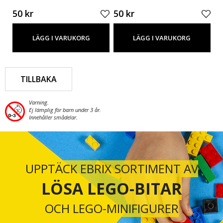
50 kr
50 kr
50
LÄGG I VARUKORG
LÄGG I VARUKORG
TILLBAKA
Varning.
Ej lämplig för barn under 3 år.
Innehåller smådelar.
UPPTÄCK EBRIX SORTIMENT AV
LÖSA LEGO-BITAR
OCH LEGO-MINIFIGURER