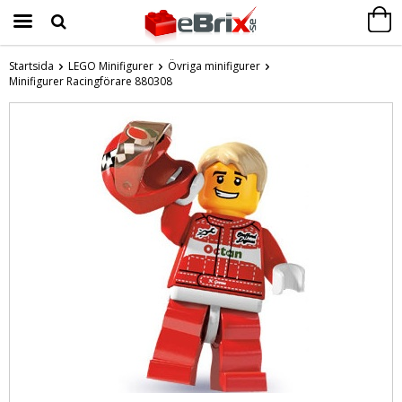
Startsida
LEGO Minifigurer
Övriga minifigurer
Minifigurer Racingförare 880308
Produkten har blivit tillagd i varukorgen