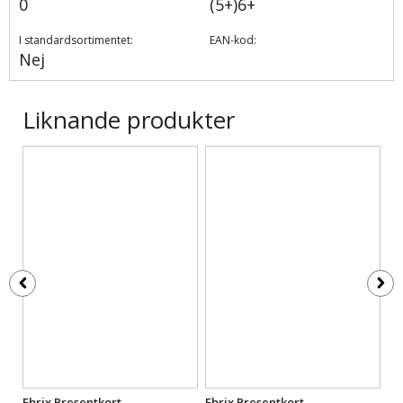
0
(5+)6+
I standardsortimentet:
EAN-kod:
Nej
Liknande produkter
Ebrix Presentkort
Ebrix Presentkort
Eb