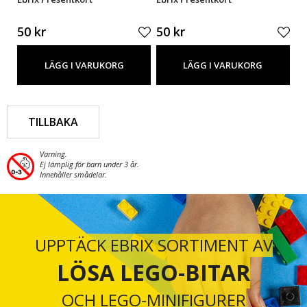
50 kr
50 kr
50
LÄGG I VARUKORG
LÄGG I VARUKORG
TILLBAKA
Varning.
Ej lämplig för barn under 3 år.
Innehåller smådelar.
UPPTÄCK EBRIX SORTIMENT AV
LÖSA LEGO-BITAR
OCH LEGO-MINIFIGURER