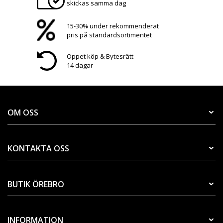
skickas samma dag
15-30% under rekommenderat
pris på standardsortimentet
Öppet köp & Bytesrätt
14 dagar
OM OSS
KONTAKTA OSS
BUTIK ÖREBRO
INFORMATION