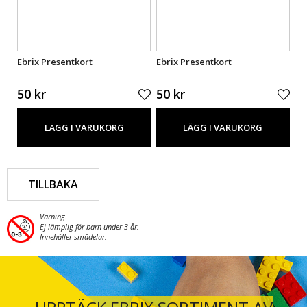
Ebrix Presentkort
Ebrix Presentkort
Eb
50 kr
50 kr
50
LÄGG I VARUKORG
LÄGG I VARUKORG
TILLBAKA
Varning.
Ej lämplig för barn under 3 år.
Innehåller smådelar.