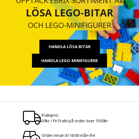
UPPTÄCK EBRIX SORTIMENT AV
LÖSA LEGO-BITAR
OCH LEGO-MINIFIGURER
HANDLA LÖSA BITAR
HANDLA LEGO-MINIFIGURER
Fraktpris:
59kr / Fri Frakt på order över 1500kr
Order innan kl 16:00 mån-fre