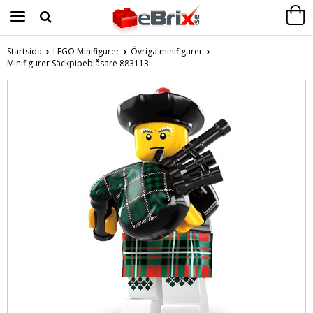
Startsida
LEGO Minifigurer
Övriga minifigurer
Minifigurer Säckpipeblåsare 883113
Produkten har blivit tillagd i varukorgen