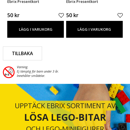
Ebrix Presentkort
Ebrix Presentkort
Eb
50 kr
50 kr
50
LÄGG I VARUKORG
LÄGG I VARUKORG
TILLBAKA
Varning.
Ej lämplig för barn under 3 år.
Innehåller smådelar.
UPPTÄCK EBRIX SORTIMENT AV
LÖSA LEGO-BITAR
OCH LEGO-MINIFIGURER