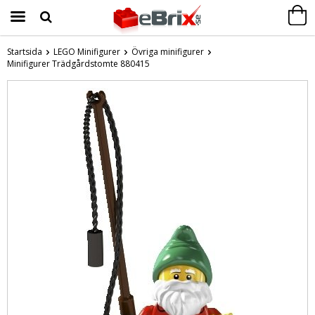
Startsida
LEGO Minifigurer
Övriga minifigurer
Minifigurer Trädgårdstomte 880415
Produkten har blivit tillagd i varukorgen