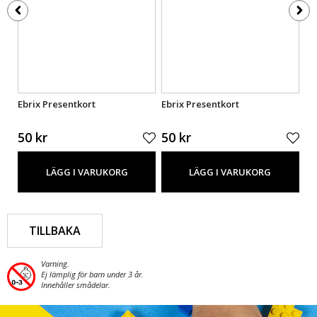
Ebrix Presentkort
Ebrix Presentkort
Eb
50 kr
50 kr
50
LÄGG I VARUKORG
LÄGG I VARUKORG
TILLBAKA
Varning.
Ej lämplig för barn under 3 år.
Innehåller smådelar.