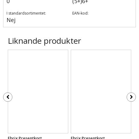
0
(5+)6+
I standardsortimentet:
EAN-kod:
Nej
Liknande produkter
Ebrix Presentkort
Ebrix Presentkort
Eb