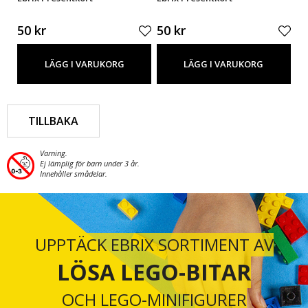
50 kr
50 kr
50
LÄGG I VARUKORG
LÄGG I VARUKORG
TILLBAKA
Varning.
Ej lämplig för barn under 3 år.
Innehåller smådelar.
UPPTÄCK EBRIX SORTIMENT AV
LÖSA LEGO-BITAR
OCH LEGO-MINIFIGURER