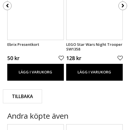
Ebrix Presentkort
LEGO Star Wars Night Trooper
LE
SW1358
SW
50 kr
128 kr
1
LÄGG I VARUKORG
LÄGG I VARUKORG
TILLBAKA
Andra köpte även