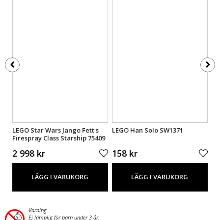
LEGO Star Wars Jango Fett s
LEGO Han Solo SW1371
Be
Firespray Class Starship 75409
10
2 998 kr
158 kr
9
LÄGG I VARUKORG
LÄGG I VARUKORG
Varning.
Ej lämplig för barn under 3 år.