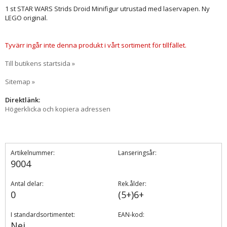
1 st STAR WARS Strids Droid Minifigur utrustad med laservapen. Ny
LEGO original.
Tyvärr ingår inte denna produkt i vårt sortiment för tillfället.
Till butikens startsida »
Sitemap »
Direktlänk:
Högerklicka och kopiera adressen
Artikelnummer:
Lanseringsår:
9004
Antal delar:
Rek.ålder:
0
(5+)6+
I standardsortimentet:
EAN-kod:
Nej