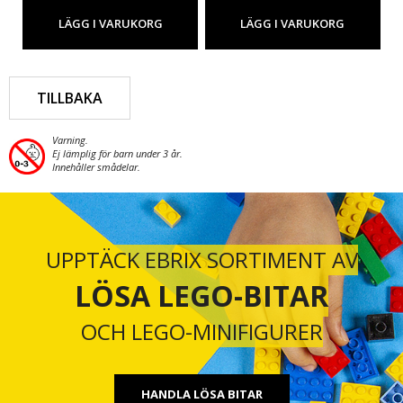
LÄGG I VARUKORG
LÄGG I VARUKORG
TILLBAKA
Varning.
Ej lämplig för barn under 3 år.
Innehåller smådelar.
UPPTÄCK EBRIX SORTIMENT AV
LÖSA LEGO-BITAR
OCH LEGO-MINIFIGURER
HANDLA LÖSA BITAR