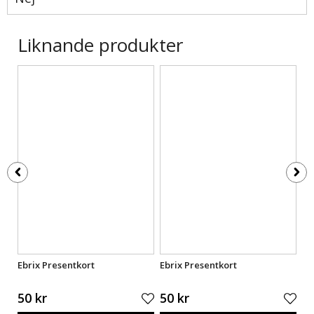
Liknande produkter
Ebrix Presentkort
Ebrix Presentkort
Eb
50 kr
50 kr
50