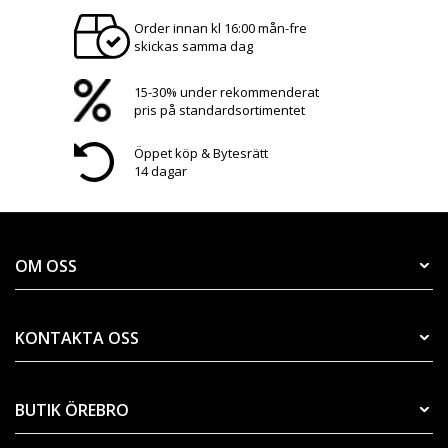
Order innan kl 16:00 mån-fre
skickas samma dag
15-30% under rekommenderat
pris på standardsortimentet
Öppet köp & Bytesrätt
14 dagar
OM OSS
KONTAKTA OSS
BUTIK ÖREBRO