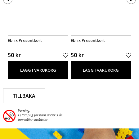
Ebrix Presentkort
Ebrix Presentkort
Eb
50 kr
50 kr
50
LÄGG I VARUKORG
LÄGG I VARUKORG
TILLBAKA
Varning.
Ej lämplig för barn under 3 år.
Innehåller smådelar.