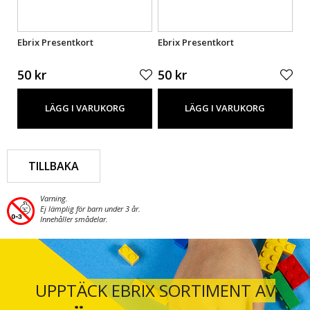
Ebrix Presentkort
Ebrix Presentkort
Eb
50 kr
50 kr
50
LÄGG I VARUKORG
LÄGG I VARUKORG
TILLBAKA
Varning.
Ej lämplig för barn under 3 år.
Innehåller smådelar.
UPPTÄCK EBRIX SORTIMENT AV