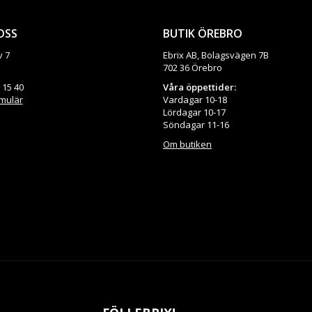
OSS
BUTIK ÖREBRO
v 7
Ebrix AB, Bolagsvägen 7B
702 36 Örebro
 15 40
Våra öppettider:
rmulär
Vardagar 10-18
Lördagar 10-17
Söndagar 11-16
Om butiken