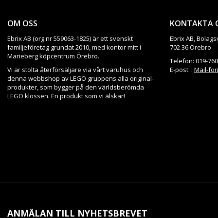
OM OSS
KONTAKTA 
Ebrix AB (org nr 559063-1825) är ett svenskt
Ebrix AB, Bolags
familjeföretag grundat 2010, med kontor mitt i
702 36 Örebro
Marieberg köpcentrum Örebro.
Telefon: 019-760
Vi är stolta återförsäljare via vårt varuhus och
E-post :
Mail-fo
denna webbshop av LEGO gruppens alla original-
produkter, som bygger på den världsberömda
LEGO klossen. En produkt som vi älskar!
ANMÄLAN TILL NYHETSBREVET