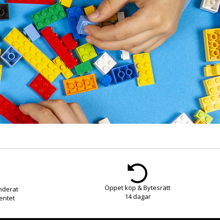
Öppet köp & Bytesrätt
nderat
14 dagar
entet