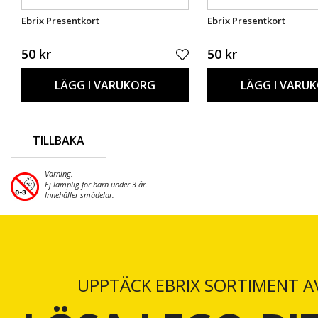
Ebrix Presentkort
Ebrix Presentkort
50 kr
50 kr
LÄGG I VARUKORG
LÄGG I VARU
TILLBAKA
Varning.
Ej lämplig för barn under 3 år.
Innehåller smådelar.
UPPTÄCK EBRIX SORTIMENT A