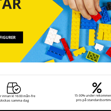
TAR
FIGURER
15-30% under rekomme
r innan kl 16:00 mån-fre
pris på standardsortim
skickas samma dag