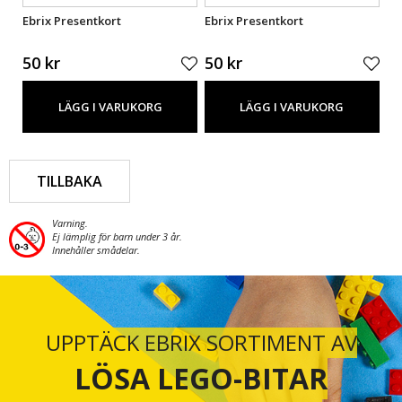
Ebrix Presentkort
Ebrix Presentkort
Eb
50 kr
50 kr
50
LÄGG I VARUKORG
LÄGG I VARUKORG
TILLBAKA
Varning.
Ej lämplig för barn under 3 år.
Innehåller smådelar.
UPPTÄCK EBRIX SORTIMENT AV
LÖSA LEGO-BITAR