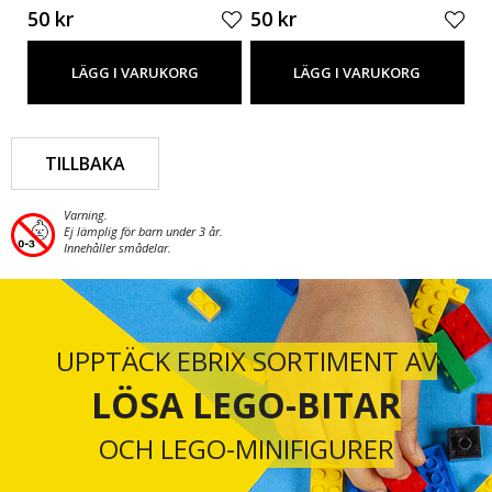
50 kr
50 kr
50
LÄGG I VARUKORG
LÄGG I VARUKORG
TILLBAKA
Varning.
Ej lämplig för barn under 3 år.
Innehåller smådelar.
UPPTÄCK EBRIX SORTIMENT AV
LÖSA LEGO-BITAR
OCH LEGO-MINIFIGURER