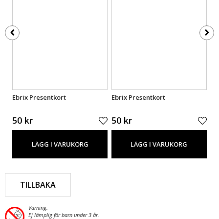
Ebrix Presentkort
Ebrix Presentkort
Eb
50 kr
50 kr
50
LÄGG I VARUKORG
LÄGG I VARUKORG
TILLBAKA
Varning.
Ej lämplig för barn under 3 år.