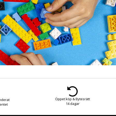
Öppet köp & Bytesrätt
nderat
14 dagar
entet