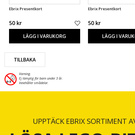
Ebrix Presentkort
Ebrix Presentkort
50 kr
50 kr
LÄGG I VARUKORG
LÄGG I VARU
TILLBAKA
Varning.
Ej lämplig för barn under 3 år.
Innehåller smådelar.
UPPTÄCK EBRIX SORTIMENT A