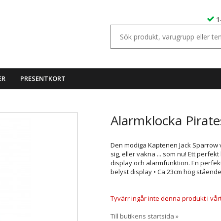
1
ER
PRESENTKORT
Alarmklocka Pirat
Den modiga Kaptenen Jack Sparrow vaka
sig, eller vakna ... som nu! Ett perfe
display och alarmfunktion. En perfekt
belyst display • Ca 23cm hög ståend
Tyvärr ingår inte denna produkt i vårt s
Till butikens startsida »