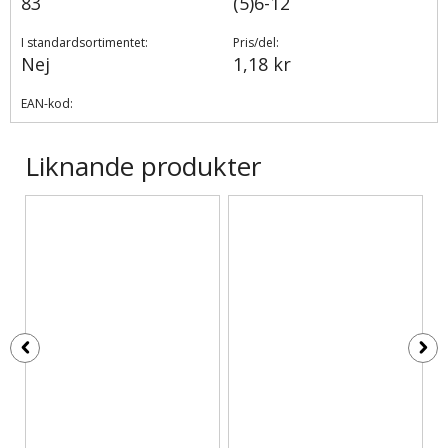
83
(5)6-12
I standardsortimentet:
Pris/del:
Nej
1,18 kr
EAN-kod:
Liknande produkter