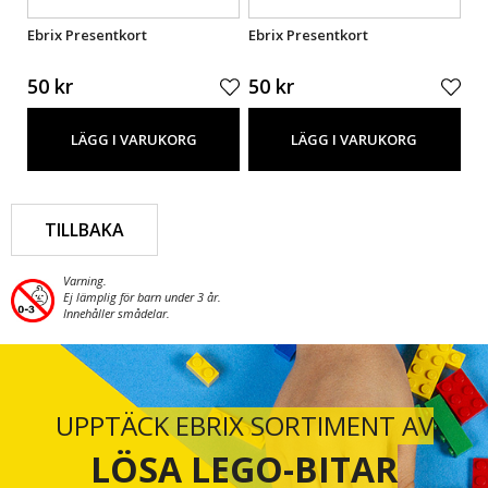
Ebrix Presentkort
Ebrix Presentkort
Eb
50 kr
50 kr
50
LÄGG I VARUKORG
LÄGG I VARUKORG
TILLBAKA
Varning.
Ej lämplig för barn under 3 år.
Innehåller smådelar.
UPPTÄCK EBRIX SORTIMENT AV
LÖSA LEGO-BITAR