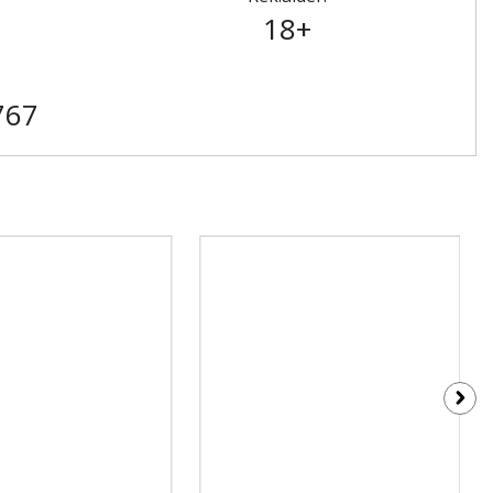
18+
767