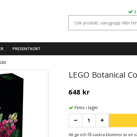
1
ER
PRESENTKORT
0280
LEGO Botanical Co
648 kr
Finns i lager
Att ge och få vackra blommor är en s