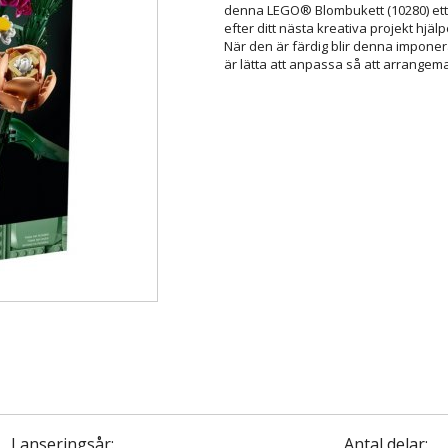
denna LEGO® Blombukett (10280) ett u
efter ditt nästa kreativa projekt hj
När den är färdig blir denna imponera
är lätta att anpassa så att arrangema
Lanseringsår:
Antal delar: