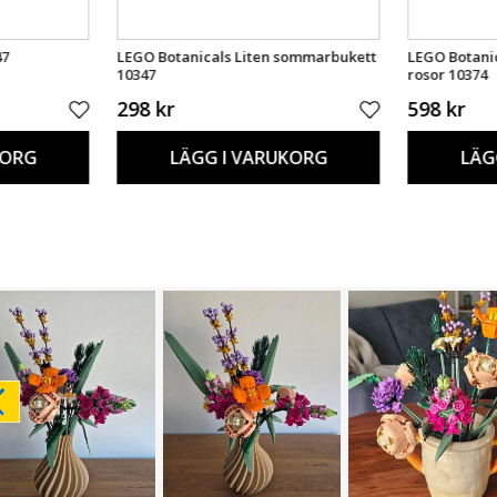
47
LEGO Botanicals Liten sommarbukett
LEGO Botani
10347
rosor 10374
298 kr
598 kr
KORG
LÄGG I VARUKORG
LÄG