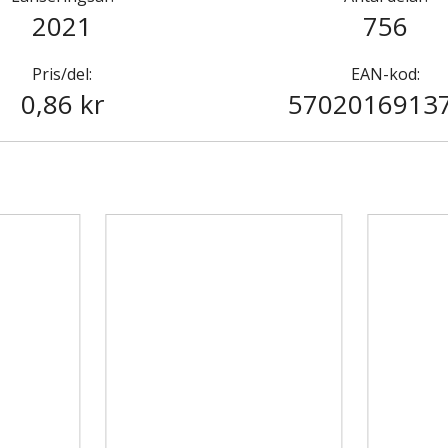
2021
756
Pris/del:
EAN-kod:
0,86 kr
5702016913