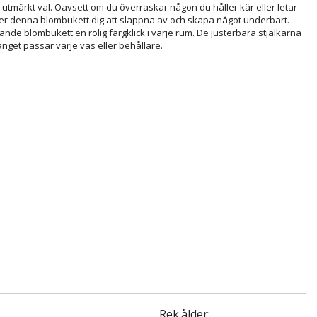
tmärkt val. Oavsett om du överraskar någon du håller kär eller letar
älper denna blombukett dig att slappna av och skapa något underbart.
nde blombukett en rolig färgklick i varje rum. De justerbara stjälkarna
nget passar varje vas eller behållare.
Rek.ålder: