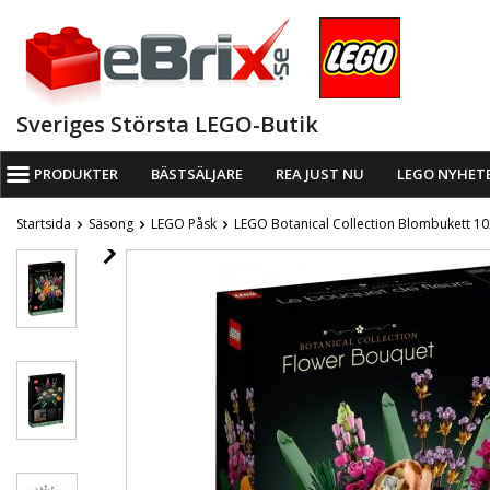
Sveriges Största LEGO-Butik
PRODUKTER
BÄSTSÄLJARE
REA JUST NU
LEGO NYHET
Startsida
Säsong
LEGO Påsk
LEGO Botanical Collection Blombukett 1