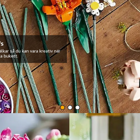
fs
älkar så du kan vara kreativ när
ka bukett.