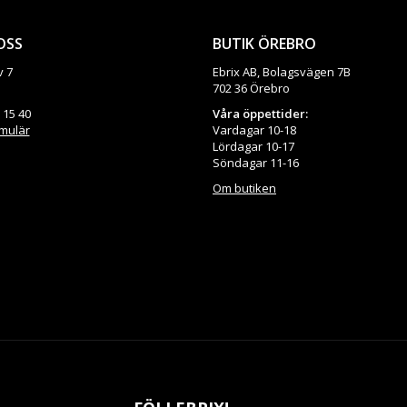
OSS
BUTIK ÖREBRO
v 7
Ebrix AB, Bolagsvägen 7B
702 36 Örebro
 15 40
Våra öppettider:
rmulär
Vardagar 10-18
Lördagar 10-17
Söndagar 11-16
Om butiken