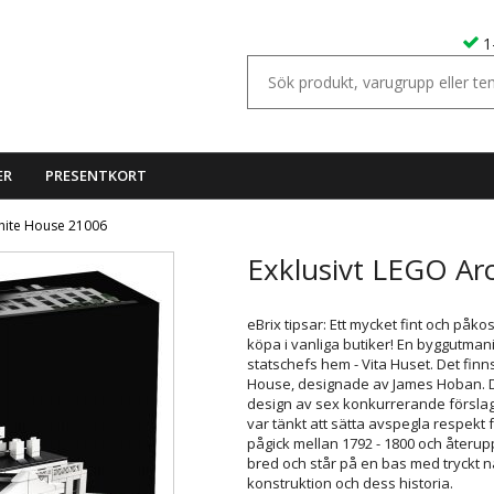
1
ER
PRESENTKORT
White House 21006
Exklusivt LEGO Ar
eBrix tipsar: Ett mycket fint och påko
köpa i vanliga butiker! En byggutman
statschefs hem - Vita Huset. Det fin
House, designade av James Hoban. D
design av sex konkurrerande förslag
var tänkt att sätta avspegla respek
pågick mellan 1792 - 1800 och återup
bred och står på en bas med tryckt 
konstruktion och dess historia.