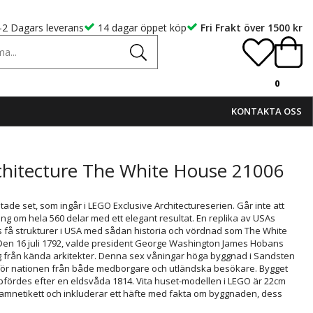
-2 Dagars leverans
14 dagar öppet köp
Fri Frakt över 1500 kr
0
KONTAKTA OSS
chitecture The White House 21006
stade set, som ingår i LEGO Exclusive Architectureserien. Går inte att
ing om hela 560 delar med ett elegant resultat. En replika av USAs
ns få strukturer i USA med sådan historia och vördnad som The White
en 16 juli 1792, valde president George Washington James Hobans
 från kända arkitekter. Denna sex våningar höga byggnad i Sandsten
t för nationen från både medborgare och utländska besökare. Bygget
pfördes efter en eldsvåda 1814. Vita huset-modellen i LEGO är 22cm
namnetikett och inkluderar ett häfte med fakta om byggnaden, dess