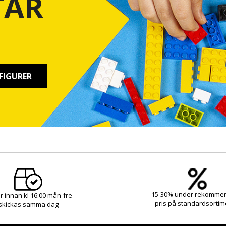
TAR
FIGURER
15-30% under rekomme
r innan kl 16:00 mån-fre
pris på standardsortim
skickas samma dag