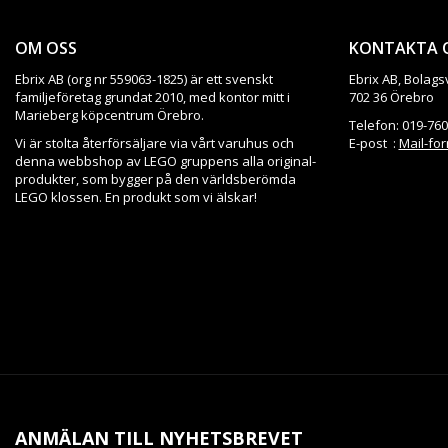
OM OSS
KONTAKTA 
Ebrix AB (org nr 559063-1825) är ett svenskt
Ebrix AB, Bolags
familjeföretag grundat 2010, med kontor mitt i
702 36 Örebro
Marieberg köpcentrum Örebro.
Telefon: 019-760
Vi är stolta återförsäljare via vårt varuhus och
E-post :
Mail-fo
denna webbshop av LEGO gruppens alla original-
produkter, som bygger på den världsberömda
LEGO klossen. En produkt som vi älskar!
ANMÄLAN TILL NYHETSBREVET