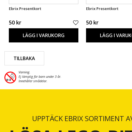
Ebrix Presentkort
Ebrix Presentkort
50 kr
50 kr
LÄGG I VARUKORG
LÄGG I VARU
TILLBAKA
Varning.
Ej lämplig för barn under 3 år.
Innehåller smådelar.
UPPTÄCK EBRIX SORTIMENT A