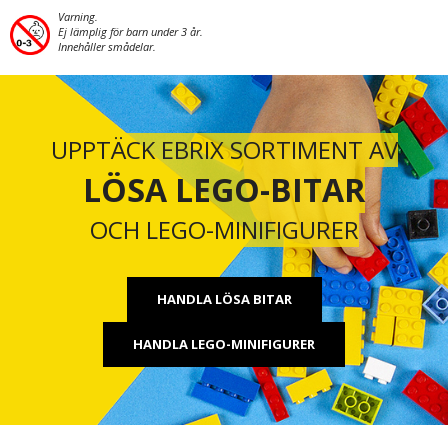
Varning.
Ej lämplig för barn under 3 år.
Innehåller smådelar.
UPPTÄCK EBRIX SORTIMENT AV
LÖSA LEGO-BITAR
OCH LEGO-MINIFIGURER
HANDLA LÖSA BITAR
HANDLA LEGO-MINIFIGURER