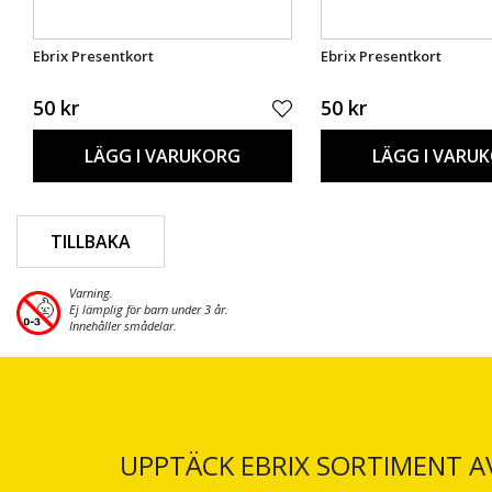
Ebrix Presentkort
Ebrix Presentkort
50 kr
50 kr
LÄGG I VARUKORG
LÄGG I VARU
TILLBAKA
Varning.
Ej lämplig för barn under 3 år.
Innehåller smådelar.
UPPTÄCK EBRIX SORTIMENT A