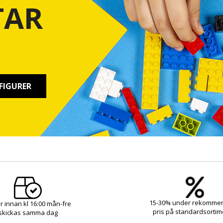
TAR
FIGURER
15-30% under rekomme
r innan kl 16:00 mån-fre
pris på standardsortim
skickas samma dag