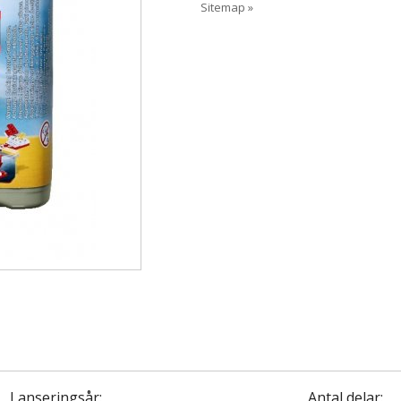
Sitemap »
Lanseringsår:
Antal delar: