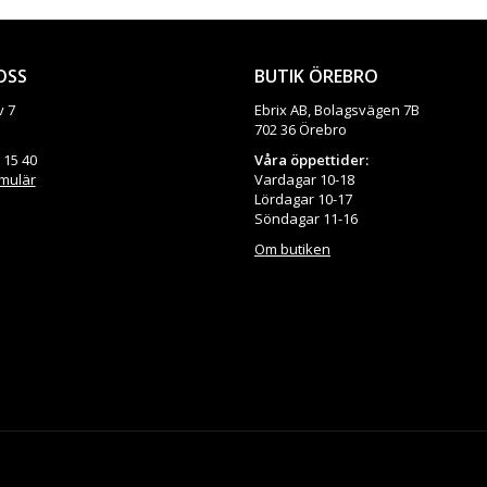
OSS
BUTIK ÖREBRO
v 7
Ebrix AB, Bolagsvägen 7B
702 36 Örebro
 15 40
Våra öppettider:
rmulär
Vardagar 10-18
Lördagar 10-17
Söndagar 11-16
Om butiken