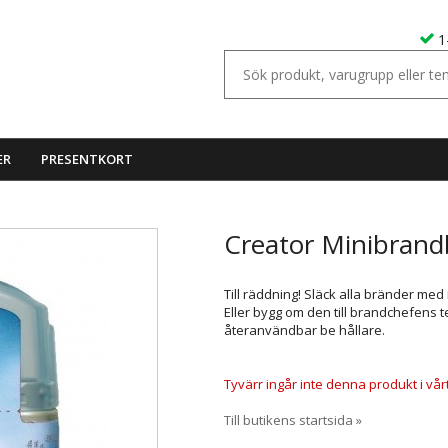
1
ER
PRESENTKORT
Creator Minibrand
Till räddning! Släck alla bränder me
Eller bygg om den till brandchefens t
återanvändbar be hållare.
Tyvärr ingår inte denna produkt i vårt s
Till butikens startsida »