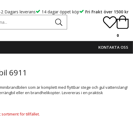
-2 Dagars leverans
14 dagar öppet köp
Fri Frakt över 1500 kr
0
KONTAKTA OSS
bil 6911
d minibrandbilen som är komplett med flyttbar stege och gul vattenslang!
errängbil eller en brandhelikopter. Levereras i en praktisk
ortiment för tillfället.