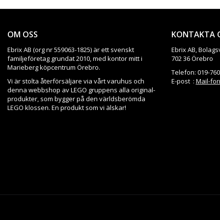
OM OSS
KONTAKTA 
Ebrix AB (org nr 559063-1825) är ett svenskt
Ebrix AB, Bolags
familjeföretag grundat 2010, med kontor mitt i
702 36 Örebro
Marieberg köpcentrum Örebro.
Telefon: 019-760
Vi är stolta återförsäljare via vårt varuhus och
E-post :
Mail-fo
denna webbshop av LEGO gruppens alla original-
produkter, som bygger på den världsberömda
LEGO klossen. En produkt som vi älskar!