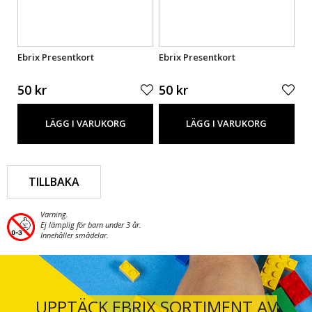
Ebrix Presentkort
Ebrix Presentkort
Eb
50 kr
50 kr
50
LÄGG I VARUKORG
LÄGG I VARUKORG
TILLBAKA
Varning.
Ej lämplig för barn under 3 år.
Innehåller smådelar.
UPPTÄCK EBRIX SORTIMENT AV