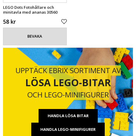
LEGO Dots Fotohållare och
minitavla med ananas 30560
58 kr
BEVAKA
UPPTÄCK EBRIX SORTIMENT AV
LÖSA LEGO-BITAR
OCH LEGO-MINIFIGURER
HANDLA LÖSA BITAR
HANDLA LEGO-MINIFIGURER