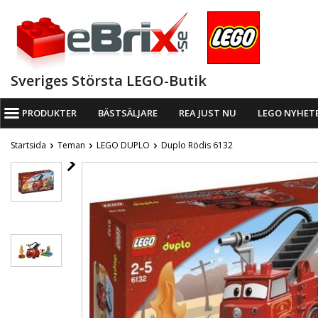
Sveriges Största LEGO-Butik
PRODUKTER
BÄSTSÄLJARE
REA JUST NU
LEGO NYHET
Startsida
Teman
LEGO DUPLO
Duplo Rödis 6132