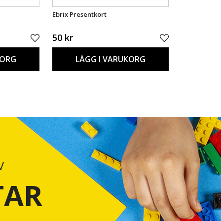
Ebrix Presentkort
50 kr
KORG
LÄGG I VARUKORG
V
TAR