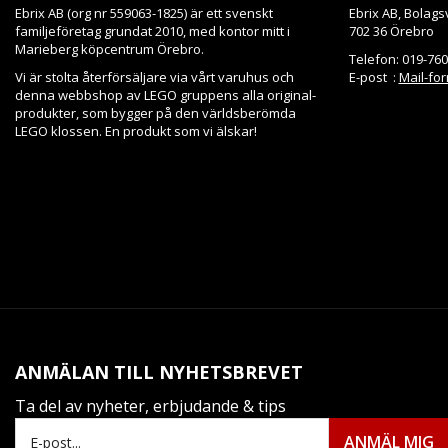
Ebrix AB (org nr 559063-1825) är ett svenskt
Ebrix AB, Bolags
familjeföretag grundat 2010, med kontor mitt i
702 36 Örebro
Marieberg köpcentrum Örebro.
Telefon: 019-760
Vi är stolta återförsäljare via vårt varuhus och
E-post :
Mail-fo
denna webbshop av LEGO gruppens alla original-
produkter, som bygger på den världsberömda
LEGO klossen. En produkt som vi älskar!
ANMÄLAN TILL NYHETSBREVET
Ta del av nyheter, erbjudande & tips