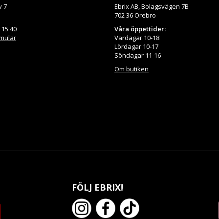
v 7
Ebrix AB, Bolagsvägen 7B
702 36 Örebro
 15 40
Våra öppettider:
rmulär
Vardagar 10-18
Lördagar 10-17
Söndagar 11-16
Om butiken
FÖLJ EBRIX!