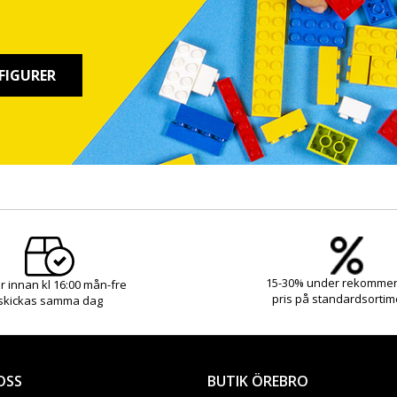
FIGURER
15-30% under rekomme
r innan kl 16:00 mån-fre
pris på standardsortim
skickas samma dag
OSS
BUTIK ÖREBRO